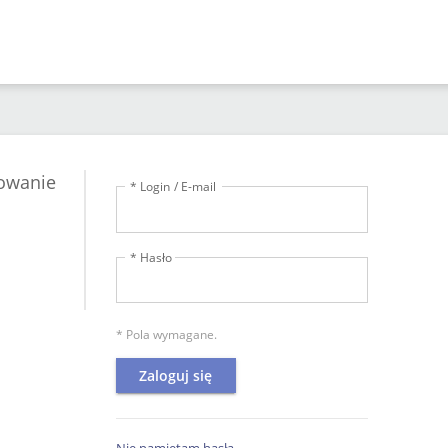
owanie
* Login / E-mail
* Hasło
* Pola wymagane.
Zaloguj się