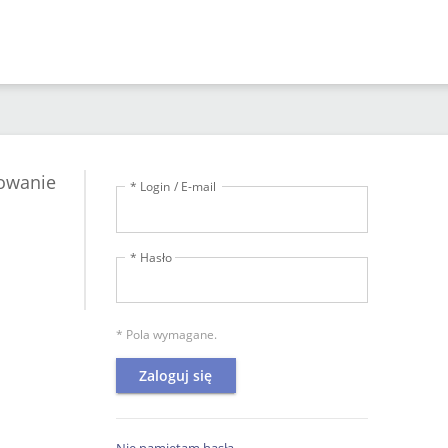
owanie
* Login / E-mail
* Hasło
* Pola wymagane.
Zaloguj się