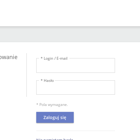
owanie
* Login / E-mail
* Hasło
* Pola wymagane.
Zaloguj się